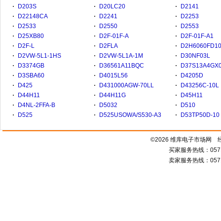
D203S
D20LC20
D2141
D22148CA
D2241
D2253
D2533
D2550
D2553
D25XB80
D2F-01F-A
D2F-01F-A1
D2F-L
D2FLA
D2H6060FD1
D2VW-5L1-1HS
D2VW-5L1A-1M
D30NF03L
D3374GB
D36561A11BQC
D37S13A4GX
D3SBA60
D4015L56
D4205D
D425
D431000AGW-70LL
D43256C-10L
D44H11
D44H11G
D45H11
D4NL-2FFA-B
D5032
D510
D525
D525USOWA/S530-A3
D53TP50D-10
©2026 维库电子市场网
买家服务热线：0571-
卖家服务热线：0571-