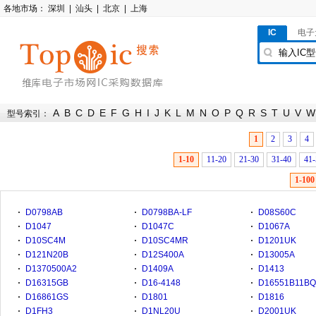
各地市场：
深圳
|
汕头
|
北京
|
上海
IC
电子
A
B
C
D
E
F
G
H
I
J
K
L
M
N
O
P
Q
R
S
T
U
V
W
型号索引：
1
2
3
4
1-10
11-20
21-30
31-40
41-
1-100
D0798AB
D0798BA-LF
D08S60C
D1047
D1047C
D1067A
D10SC4M
D10SC4MR
D1201UK
D121N20B
D12S400A
D13005A
D1370500A2
D1409A
D1413
D16315GB
D16-4148
D16551B11B
D16861GS
D1801
D1816
D1FH3
D1NL20U
D2001UK