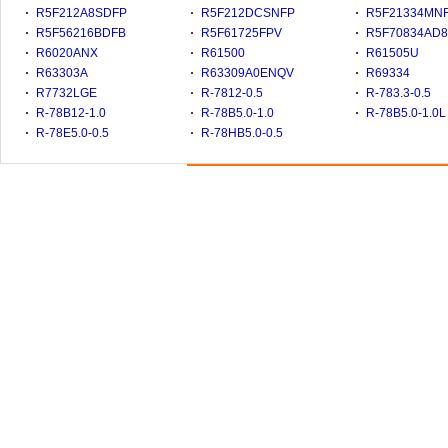
R5F212A8SDFP
R5F212DCSNFP
R5F21334MN
R5F56216BDFB
R5F61725FPV
R5F70834AD8
R6020ANX
R61500
R61505U
R63303A
R63309A0ENQV
R69334
R7732LGE
R-7812-0.5
R-783.3-0.5
R-78B12-1.0
R-78B5.0-1.0
R-78B5.0-1.0L
R-78E5.0-0.5
R-78HB5.0-0.5