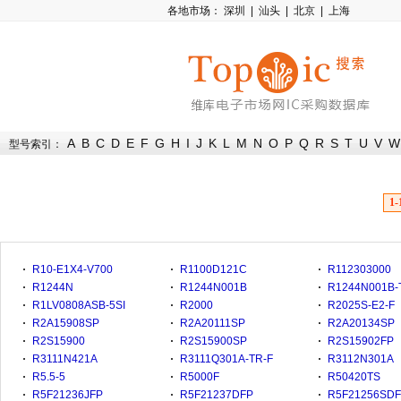
各地市场：
深圳
|
汕头
|
北京
|
上海
A
B
C
D
E
F
G
H
I
J
K
L
M
N
O
P
Q
R
S
T
U
V
W
型号索引：
1-
R10-E1X4-V700
R1100D121C
R112303000
R1244N
R1244N001B
R1244N001B-
R1LV0808ASB-5SI
R2000
R2025S-E2-F
R2A15908SP
R2A20111SP
R2A20134SP
R2S15900
R2S15900SP
R2S15902FP
R3111N421A
R3111Q301A-TR-F
R3112N301A
R5.5-5
R5000F
R50420TS
R5F21236JFP
R5F21237DFP
R5F21256SD