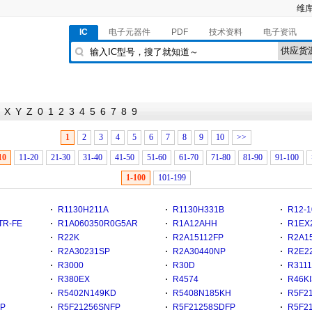
维库
IC
电子元器件
PDF
技术资料
电子资讯
X
Y
Z
0
1
2
3
4
5
6
7
8
9
1
2
3
4
5
6
7
8
9
10
>>
10
11-20
21-30
31-40
41-50
51-60
61-70
71-80
81-90
91-100
1-100
101-199
R1130H211A
R1130H331B
R12-1
TR-FE
R1A060350R0G5AR
R1A12AHH
R1EX
R22K
R2A15112FP
R2A1
R2A30231SP
R2A30440NP
R2E22
R3000
R30D
R311
R380EX
R4574
R46K
R5402N149KD
R5408N185KH
R5F2
FP
R5F21256SNFP
R5F21258SDFP
R5F2