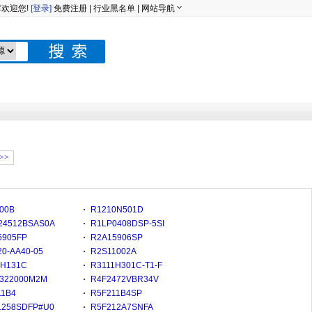
欢迎您!
[登录]
免费注册
|
行业黑名单
|
网站导航
>>
00B
R1210N501D
24512BSAS0A
R1LP0408DSP-5SI
5905FP
R2A15906SP
0-AA40-05
R2S11002A
1H131C
R3111H301C-T1-F
I322000M2M
R4F2472VBR34V
11B4
R5F211B4SP
1258SDFP#U0
R5F212A7SNFA