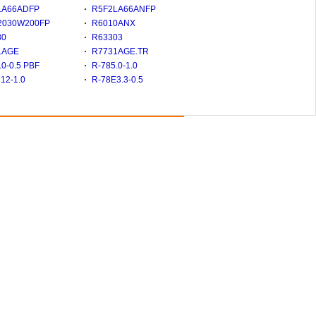
LA66ADFP
R5F2LA66ANFP
2030W200FP
R6010ANX
80
R63303
1AGE
R7731AGE.TR
.0-0.5 PBF
R-785.0-1.0
12-1.0
R-78E3.3-0.5