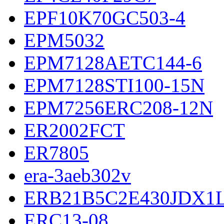
EPF10K70GC503-4
EPM5032
EPM7128AETC144-6
EPM7128STI100-15N
EPM7256ERC208-12N
ER2002FCT
ER7805
era-3aeb302v
ERB21B5C2E430JDX1
ERC13-08