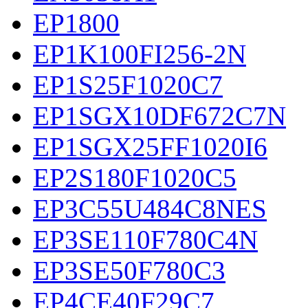
EP1800
EP1K100FI256-2N
EP1S25F1020C7
EP1SGX10DF672C7N
EP1SGX25FF1020I6
EP2S180F1020C5
EP3C55U484C8NES
EP3SE110F780C4N
EP3SE50F780C3
EP4CE40F29C7