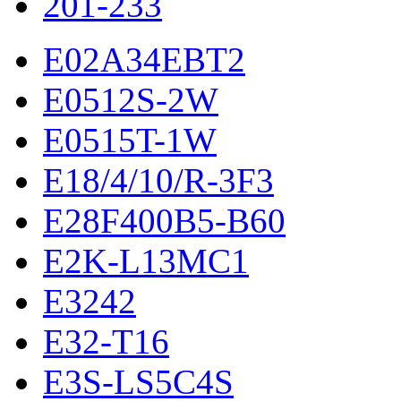
201-233
E02A34EBT2
E0512S-2W
E0515T-1W
E18/4/10/R-3F3
E28F400B5-B60
E2K-L13MC1
E3242
E32-T16
E3S-LS5C4S