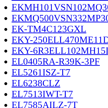
EKMH101VSN102MQ3
EKMQ500VSN332MP3
EK-TM4C123GXL
EKY-250ELL470ME11
EKY-6R3ELL102MH15
EL0405RA-R39K-3PF
EL5261ISZ-T7
EL6238CLZ
EL7513IWT-T7
EL7585AILZ-7T