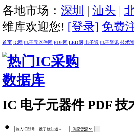
各地市场：
深圳
|
汕头
|
维库欢迎您!
[登录]
免费
首页
IC网
电子元器件网
PDF网
LED网
电子通
电子资讯
技术
IC
电子元器件
PDF
技