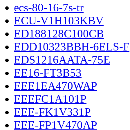
ecs-80-16-7s-tr
ECU-V1H103KBV
ED188128C100CB
EDD10323BBH-6ELS-F
EDS1216AATA-75E
EE16-FT3B53
EEE1EA470WAP
EEEFC1A101P
EEE-FK1V331P
EEE-FP1V470AP