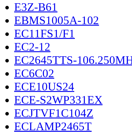
E3Z-B61
EBMS1005A-102
EC11FS1/F1
EC2-12
EC2645TTS-106.250M
EC6C02
ECE10US24
ECE-S2WP331EX
ECJTVF1C104Z
ECLAMP2465T