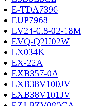
E-TDA7396
EUP7968
EV24-0.8-02-18M
EVQ-Q2U02W
EX034K
EX-22A
EXB357-0A
EXB38V100JV
EXB38V101JV
EZJ-PZV080GA