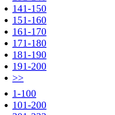
141-150
151-160
161-170
171-180
181-190
191-200
>>
1-100
101-200