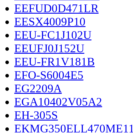
EEFUD0D471LR
EESX4009P10
EEU-FC1J102U
EEUFJ0J152U
EEU-FR1V181B
EFO-S6004E5
EG2209A
EGA10402V05A2
EH-305S
EKMG350ELL470ME1