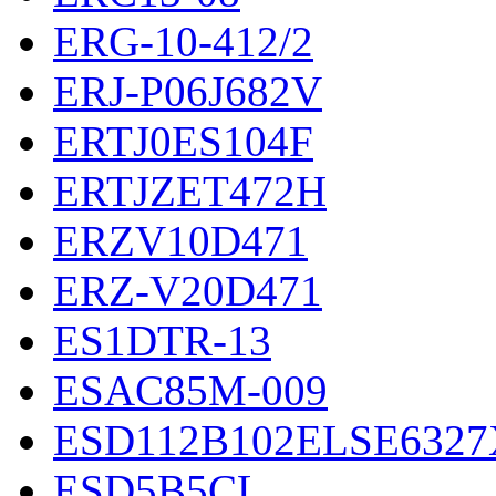
ERG-10-412/2
ERJ-P06J682V
ERTJ0ES104F
ERTJZET472H
ERZV10D471
ERZ-V20D471
ES1DTR-13
ESAC85M-009
ESD112B102ELSE632
ESD5B5CL