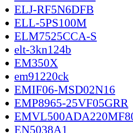
ELJ-RF5N6DFB
ELL-5PS100M
ELM7525CCA-S
elt-3kn124b
EM350X
em91220ck
EMIF06-MSD02N16
EMP8965-25VF05GRR
EMVL500ADA220MF8
EN5038A1