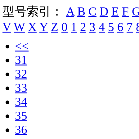
型号索引：
A
B
C
D
E
F
V
W
X
Y
Z
0
1
2
3
4
5
6
7
<<
31
32
33
34
35
36