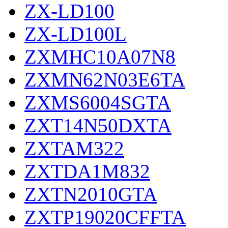
ZX-LD100
ZX-LD100L
ZXMHC10A07N8
ZXMN62N03E6TA
ZXMS6004SGTA
ZXT14N50DXTA
ZXTAM322
ZXTDA1M832
ZXTN2010GTA
ZXTP19020CFFTA