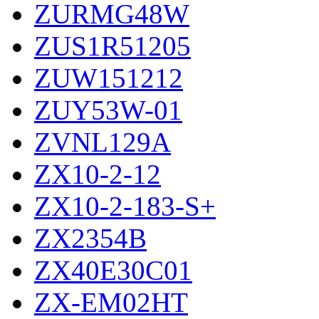
ZURMG48W
ZUS1R51205
ZUW151212
ZUY53W-01
ZVNL129A
ZX10-2-12
ZX10-2-183-S+
ZX2354B
ZX40E30C01
ZX-EM02HT