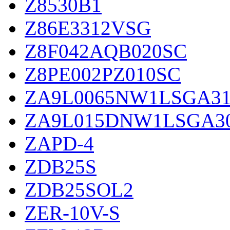
Z8530B1
Z86E3312VSG
Z8F042AQB020SC
Z8PE002PZ010SC
ZA9L0065NW1LSGA31
ZA9L015DNW1LSGA3
ZAPD-4
ZDB25S
ZDB25SOL2
ZER-10V-S