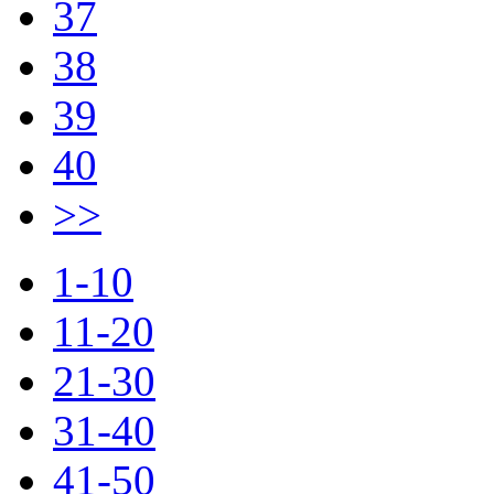
37
38
39
40
>>
1-10
11-20
21-30
31-40
41-50