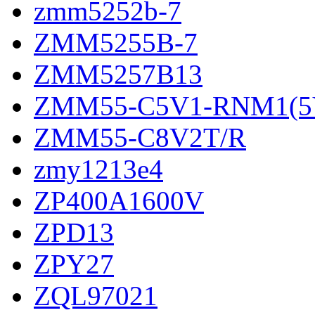
zmm5252b-7
ZMM5255B-7
ZMM5257B13
ZMM55-C5V1-RNM1(5
ZMM55-C8V2T/R
zmy1213e4
ZP400A1600V
ZPD13
ZPY27
ZQL97021