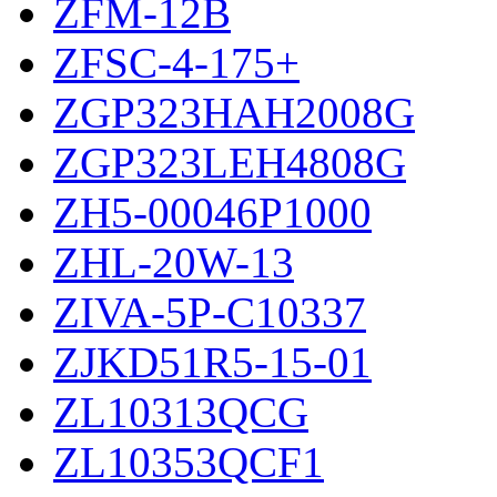
ZFM-12B
ZFSC-4-175+
ZGP323HAH2008G
ZGP323LEH4808G
ZH5-00046P1000
ZHL-20W-13
ZIVA-5P-C10337
ZJKD51R5-15-01
ZL10313QCG
ZL10353QCF1