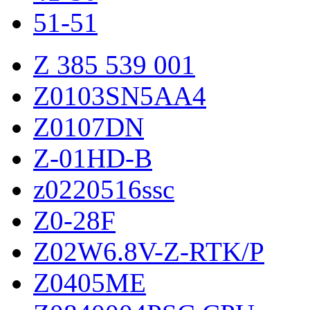
51-51
Z 385 539 001
Z0103SN5AA4
Z0107DN
Z-01HD-B
z0220516ssc
Z0-28F
Z02W6.8V-Z-RTK/P
Z0405ME