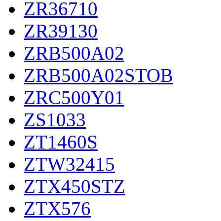
ZR36710
ZR39130
ZRB500A02
ZRB500A02STOB
ZRC500Y01
ZS1033
ZT1460S
ZTW32415
ZTX450STZ
ZTX576