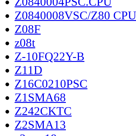
Z0840004PSC.CPU
Z0840008VSC/Z80 CP
Z08F
z08t
Z-10FQ22Y-B
Z11D
Z16C0210PSC
Z1SMA68
Z242CKTC
Z2SMA13