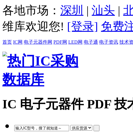
各地市场：
深圳
|
汕头
|
维库欢迎您!
[登录]
免费
首页
IC网
电子元器件网
PDF网
LED网
电子通
电子资讯
技术
IC
电子元器件
PDF
技