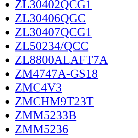
ZL30402QCG1
ZL30406QGC
ZL30407QCG1
ZL50234/QCC
ZL8800ALAFT7A
ZM4747A-GS18
ZMC4V3
ZMCHM9T23T
ZMM5233B
ZMM5236